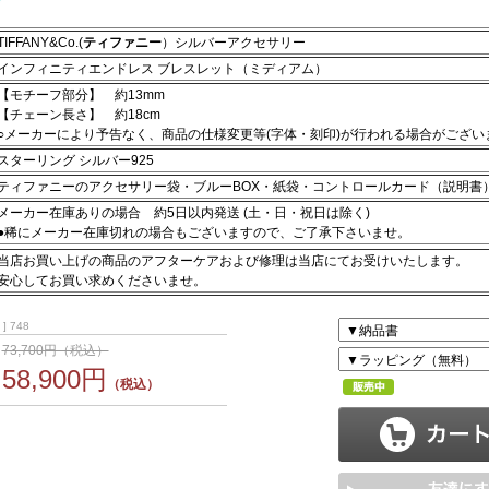
TIFFANY&Co.(
ティファニー
）シルバーアクセサリー
インフィニティエンドレス ブレスレット（ミディアム）
【モチーフ部分】 約13mm
【チェーン長さ】 約18cm
○メーカーにより予告なく、商品の仕様変更等(字体・刻印)が行われる場合がござい
スターリング シルバー925
ティファニーのアクセサリー袋・ブルーBOX・紙袋・コントロールカード（説明書
メーカー在庫ありの場合 約5日以内発送 (土・日・祝日は除く)
●稀にメーカー在庫切れの場合もございますので、ご了承下さいませ。
当店お買い上げの商品のアフターケアおよび修理は当店にてお受けいたします。
安心してお買い求めくださいませ。
] 748
73,700円（税込）
58,900円
（税込）