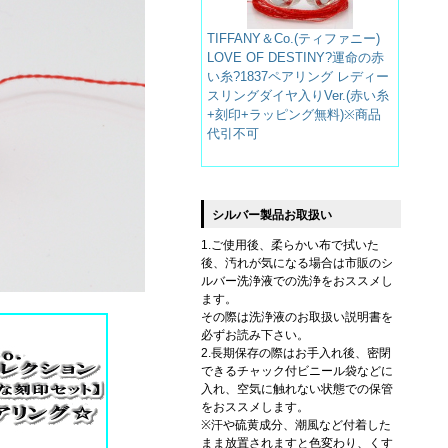
TIFFANY＆Co.(ティファニー)
LOVE OF DESTINY?運命の赤
い糸?1837ペアリング レディー
スリングダイヤ入りVer.(赤い糸
+刻印+ラッピング無料)※商品
代引不可
シルバー製品お取扱い
1.ご使用後、柔らかい布で拭いた
後、汚れが気になる場合は市販のシ
ルバー洗浄液での洗浄をおススメし
ます。
その際は洗浄液のお取扱い説明書を
必ずお読み下さい。
2.長期保存の際はお手入れ後、密閉
できるチャック付ビニール袋などに
入れ、空気に触れない状態での保管
をおススメします。
※汗や硫黄成分、潮風など付着した
まま放置されますと色変わり、くす