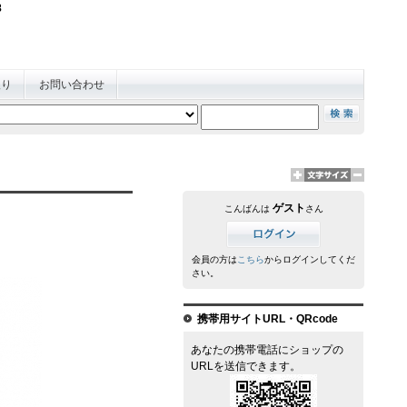
AX078-441-0228
入り
お問い合わせ
ゲスト
こんばんは
さん
会員の方は
こちら
からログインしてくだ
さい。
携帯用サイトURL・QRcode
あなたの携帯電話にショップの
URLを送信できます。