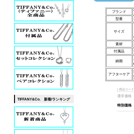
ブランド
型番
サイズ
素材
付属品
納期
アフターケア
[ 商品コード 
通常価格
TIFFANY&Co. 新着/ランキング
特別価格