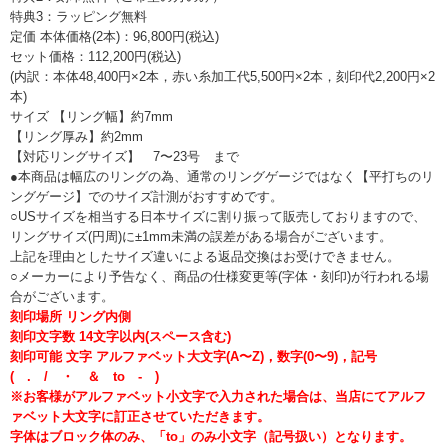
特典3：ラッピング無料
定価 本体価格(2本)：96,800円(税込)
セット価格：112,200円(税込)
(内訳：本体48,400円×2本，赤い糸加工代5,500円×2本，刻印代2,200円×2
本)
サイズ 【リング幅】約7mm
【リング厚み】約2mm
【対応リングサイズ】 7〜23号 まで
●本商品は幅広のリングの為、通常のリングゲージではなく【平打ちのリ
ングゲージ】でのサイズ計測がおすすめです。
○USサイズを相当する日本サイズに割り振って販売しておりますので、
リングサイズ(円周)に±1mm未満の誤差がある場合がございます。
上記を理由としたサイズ違いによる返品交換はお受けできません。
○メーカーにより予告なく、商品の仕様変更等(字体・刻印)が行われる場
合がございます。
刻印場所 リング内側
刻印文字数 14文字以内(スペース含む)
刻印可能 文字 アルファベット大文字(A〜Z)，数字(0〜9)，記号
( . / ・ ＆ to - )
※お客様がアルファベット小文字で入力された場合は、当店にてアルフ
ァベット大文字に訂正させていただきます。
字体はブロック体のみ、「to」のみ小文字（記号扱い）となります。