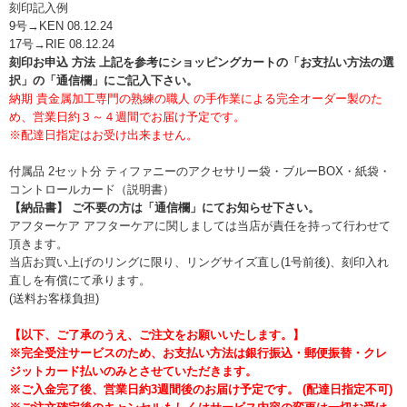
刻印記入例
9号→KEN 08.12.24
17号→RIE 08.12.24
刻印お申込 方法 上記を参考にショッピングカートの「お支払い方法の選
択」の「通信欄」にご記入下さい。
納期 貴金属加工専門の熟練の職人 の手作業による完全オーダー製のた
め、営業日約３～４週間でお届け予定です。
※配達日指定はお受け出来ません。
付属品 2セット分 ティファニーのアクセサリー袋・ブルーBOX・紙袋・
コントロールカード（説明書）
【納品書】 ご不要の方は「通信欄」にてお知らせ下さい。
アフターケア アフターケアに関しましては当店が責任を持って行わせて
頂きます。
当店お買い上げのリングに限り、リングサイズ直し(1号前後)、刻印入れ
直しを有償にて承ります。
(送料お客様負担)
【以下、ご了承のうえ、ご注文をお願いいたします。】
※完全受注サービスのため、お支払い方法は銀行振込・郵便振替・クレ
ジットカード払いのみとさせていただきます。
※ご入金完了後、営業日約3週間後のお届け予定です。 (配達日指定不可)