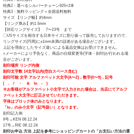
特典2：選べるシルバーチェーン925×2本
特典3：無料ラッピング＋全国送料無料
サイズ 【リング幅】約4mm
【リング厚み】約1.5mm
【対応リングサイズ】 7〜23号 まで
〇USサイズを相当する日本サイズに割り振って販売しておりますので、
リングサイズ(円周)に±1mm未満の誤差がある場合がございます。
上記を理由としたサイズ違いによる返品交換はお受けできません。
○メーカーにより予告なく、商品の仕様変更等(字体・刻印)が行われる場
合がございます。
刻印場所 リング内側
刻印文字数 14文字以内(空白スペース含む)
刻印可能 文字 アルファベット大文字(A〜Z)，数字(0〜9)，記号
( . / ・ ＆ to - )
※お客様がアルファベット小文字で入力された場合は、当店にてアルフ
ァベット大文字に訂正させていただきます。
字体はブロック体のみとなります。
「to」のみ小文字（記号扱い）となります。
刻印記入例
9号→KEN 08.12.24
17号→RIE 08.12.24
刻印お申込 方法 上記を参考にショッピングカートの「お支払い方法の選