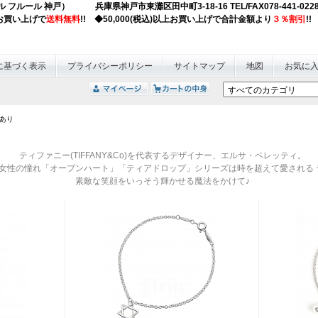
obe (ジュエル フルール 神戸） 兵庫県神戸市東灘区田中町3-18-16 TEL/F
以上お買い上げで
送料無料
!! ◆50,000(税込)以上お買い上げで合計金額より
３％割引
!!
に基づく表示
プライバシーポリシー
サイトマップ
地図
お気に
あり
ティファニー(TIFFANY&Co)を代表するデザイナー、エルサ・ペレッティ。
女性の憧れ「オープンハート」「ティアドロップ」シリーズは時を超えて愛される 
素敵な笑顔をいっそう輝かせる魔法をかけて♪