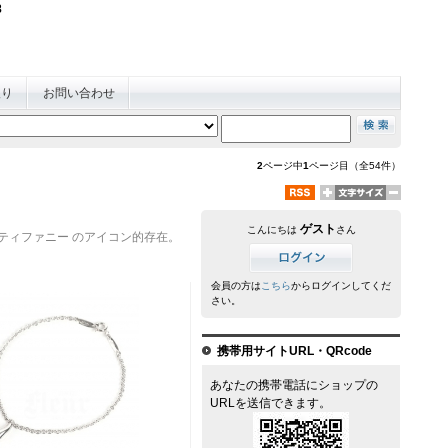
AX078-441-0228
入り
お問い合わせ
2
ページ中
1
ページ目（全54件）
ゲスト
こんにちは
さん
ティファニー のアイコン的存在。
会員の方は
こちら
からログインしてくだ
さい。
携帯用サイトURL・QRcode
あなたの携帯電話にショップの
URLを送信できます。