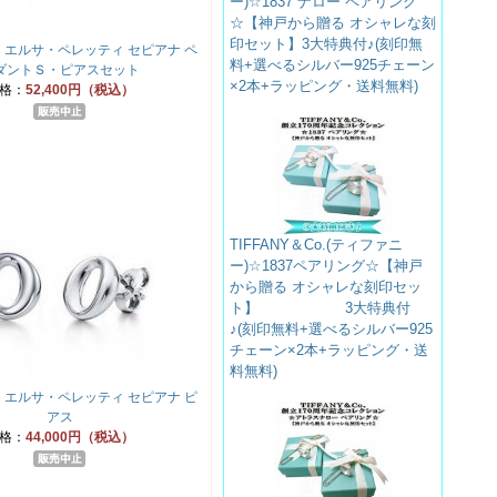
ー)☆1837 ナロー ペアリング
☆【神戸から贈る オシャレな刻
印セット】3大特典付♪(刻印無
 エルサ・ペレッティ セピアナ ペ
料+選べるシルバー925チェーン
ダントＳ・ピアスセット
×2本+ラッピング・送料無料)
格：
52,400円（税込）
TIFFANY＆Co.(ティファニ
ー)☆1837ペアリング☆【神戸
から贈る オシャレな刻印セッ
ト】 3大特典付
♪(刻印無料+選べるシルバー925
チェーン×2本+ラッピング・送
料無料)
 エルサ・ペレッティ セピアナ ピ
アス
格：
44,000円（税込）