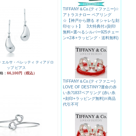
TIFFANY＆Co.(ティファニー)☆
アトラスナロー ペアリング
☆【神戸から贈る オシャレな刻
印セット】 3大特典付♪(刻印
無料+選べるシルバー925チェー
ン×2本+ラッピング・送料無料)
 エルサ・ペレッティ ティアドロ
ップ ピアス
格：
66,100円（税込）
TIFFANY＆Co.(ティファニー)
LOVE OF DESTINY?運命の赤
い糸?1837ペアリング (赤い糸
+刻印+ラッピング無料)※商品
代引不可