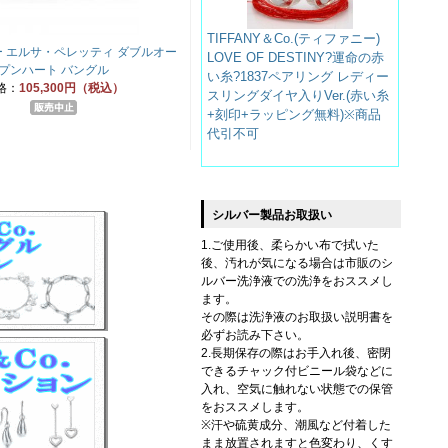
TIFFANY＆Co.(ティファニー)
 エルサ・ペレッティ ダブルオー
LOVE OF DESTINY?運命の赤
プンハート バングル
い糸?1837ペアリング レディー
格：
105,300円（税込）
スリングダイヤ入りVer.(赤い糸
+刻印+ラッピング無料)※商品
代引不可
シルバー製品お取扱い
1.ご使用後、柔らかい布で拭いた
後、汚れが気になる場合は市販のシ
ルバー洗浄液での洗浄をおススメし
ます。
その際は洗浄液のお取扱い説明書を
必ずお読み下さい。
2.長期保存の際はお手入れ後、密閉
できるチャック付ビニール袋などに
入れ、空気に触れない状態での保管
をおススメします。
※汗や硫黄成分、潮風など付着した
まま放置されますと色変わり、くす