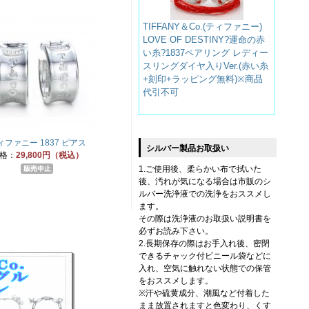
TIFFANY＆Co.(ティファニー)
LOVE OF DESTINY?運命の赤
い糸?1837ペアリング レディー
スリングダイヤ入りVer.(赤い糸
+刻印+ラッピング無料)※商品
代引不可
ィファニー 1837 ピアス
シルバー製品お取扱い
格：
29,800円（税込）
1.ご使用後、柔らかい布で拭いた
後、汚れが気になる場合は市販のシ
ルバー洗浄液での洗浄をおススメし
ます。
その際は洗浄液のお取扱い説明書を
必ずお読み下さい。
2.長期保存の際はお手入れ後、密閉
できるチャック付ビニール袋などに
入れ、空気に触れない状態での保管
をおススメします。
※汗や硫黄成分、潮風など付着した
まま放置されますと色変わり、くす