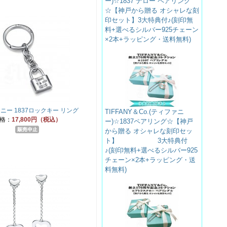
ー)☆1837 ナロー ペアリング
☆【神戸から贈る オシャレな刻
印セット】3大特典付♪(刻印無
料+選べるシルバー925チェーン
×2本+ラッピング・送料無料)
ニー 1837ロックキー リング
TIFFANY＆Co.(ティファニ
格：
17,800円（税込）
ー)☆1837ペアリング☆【神戸
から贈る オシャレな刻印セッ
ト】 3大特典付
♪(刻印無料+選べるシルバー925
チェーン×2本+ラッピング・送
料無料)