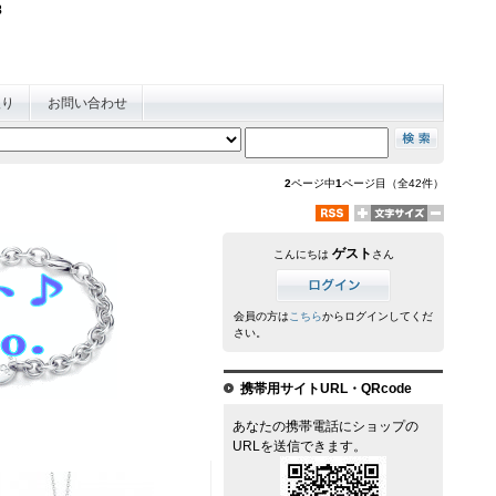
AX078-441-0228
入り
お問い合わせ
2
ページ中
1
ページ目（全42件）
ゲスト
こんにちは
さん
会員の方は
こちら
からログインしてくだ
さい。
携帯用サイトURL・QRcode
あなたの携帯電話にショップの
URLを送信できます。