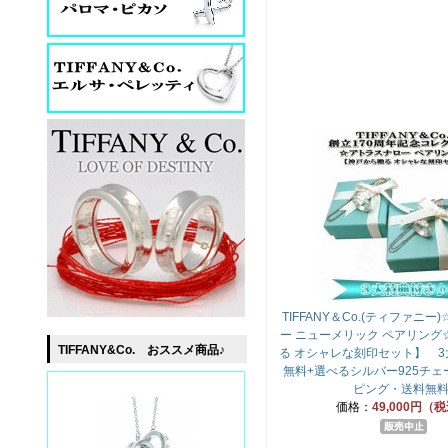
TIFFANY＆Co.(ティファニ
ー ニューメリック ペアリング
TIFFANY&Co. おススメ商品♪
る オシャレな刻印セット】 3
無料+選べるシルバー925チェ
ピング・送料無料
価格：
49,000円（