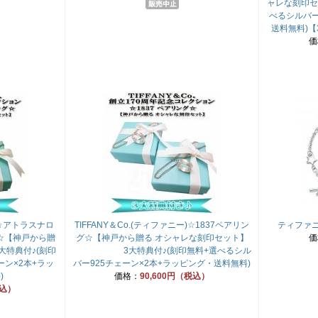
ャレな刻印セ
べるシルバー
送料無料)【
価
ー)☆アトラスナロ
TIFFANY＆Co.(ティファニー)☆1837ペアリン
ティファニ
☆【神戸から贈
グ☆【神戸から贈る オシャレな刻印セット】
価
大特典付♪(刻印
3大特典付♪(刻印無料+選べるシル
ーン×2本+ラッ
バー925チェーン×2本+ラッピング・送料無料)
)
価格：
90,600円（税込）
税込）