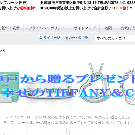
obe (ジュエル フルール 神戸） 兵庫県神戸市東灘区田中町3-18-16 TEL/F
以上お買い上げで
送料無料
!! ◆50,000(税込)以上お買い上げで合計金額より
３％割引
!!
に基づく表示
プライバシーポリシー
サイトマップ
地図
お気に
あり
ティファニー(TIFFANY&Co)の新作を身につけて、毎日を楽しく♪過ごしたい。
ティファニー シルバーの輝きは清潔感があってすべての女性に愛されています。