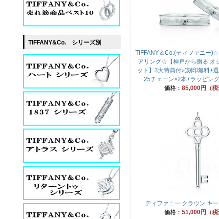
TIFFANY&Co. シリーズ別
TIFFANY＆Co.(ティファニー)☆
アリング☆【神戸から贈る オ
ット】3大特典付♪(刻印無料+
25チェーン×2本+ラッピン
価格：
85,000円（
ティファニー クラウン キー
価格：
51,000円（