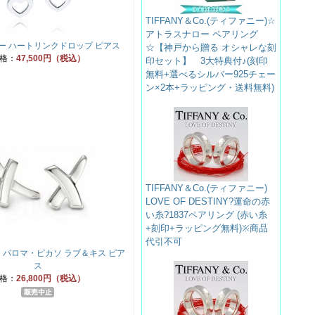
TIFFANY＆Co.(ティファニー)☆
アトラスナロー ペアリング
ー ハートリンクドロップ ピアス
☆【神戸から贈る オシャレな刻
格：
47,500円（税込）
印セット】 3大特典付♪(刻印
無料+選べるシルバー925チェー
ン×2本+ラッピング・送料無料)
TIFFANY＆Co.(ティファニー)
LOVE OF DESTINY?運命の赤
い糸?1837ペアリング (赤い糸
+刻印+ラッピング無料)※商品
代引不可
 パロマ・ピカソ ラブ＆キス ピア
ス
格：
26,800円（税込）