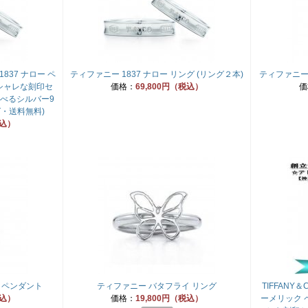
1837 ナロー ペ
ティファニー 1837 ナロー リング (リング２本)
ティファニー 
シャレな刻印セ
価格：
69,800円（税込）
価
選べるシルバー9
グ・送料無料)
税込）
 ペンダント
ティファニー バタフライ リング
TIFFANY
税込）
価格：
19,800円（税込）
ーメリック 