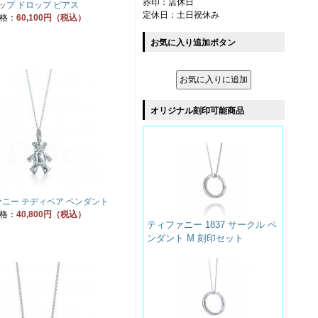
赤印：店休日
ップ ドロップ ピアス
定休日：土日祝休み
格：
60,100円（税込）
お気に入り追加ボタン
オリジナル刻印可能商品
ニー テディベア ペンダント
格：
40,800円（税込）
ティファニー 1837 サークル ペ
ンダント M 刻印セット