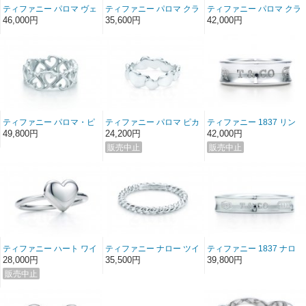
ティファニー パロマ ヴェ
ティファニー パロマ クラ
ティファニー パロマ クラ
ネチア ゴルドーニ クアド
ウン オブ ハート リング
ウン オブ ハート リング
46,000円
35,600円
42,000円
ルプロ リング
(シンプル) ハート
ティファニー パロマ・ピ
ティファニー パロマ ピカ
ティファニー 1837 リン
カソ ラビング ハート バン
ソ モダン ハート リング
グ 刻印セット
49,800円
24,200円
42,000円
ド リング
ティファニー ハート ワイ
ティファニー ナロー ツイ
ティファニー 1837 ナロ
ヤー リング
スト リング
ー リング
28,000円
35,500円
39,800円