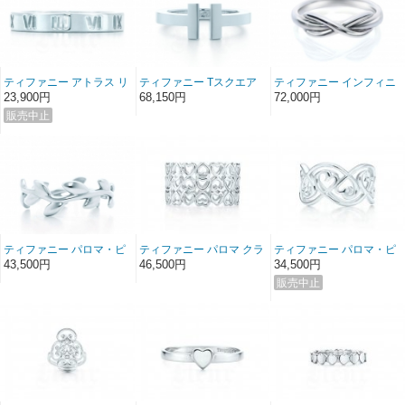
ティファニー アトラス リ
ティファニー Tスクエア
ティファニー インフィニ
ング
ー リング
ティ リング
23,900円
68,150円
72,000円
ティファニー パロマ・ピ
ティファニー パロマ クラ
ティファニー パロマ・ピ
カソ オリーブ リーフ ナロ
ウン オブ ハート 3ロウ リ
カソ ラビング ハート スワ
43,500円
46,500円
34,500円
ー バンド リング
ング リング
ール バンドリング