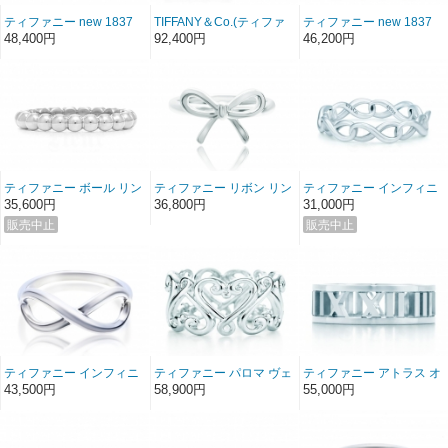
ティファニー new 1837
TIFFANY＆Co.(ティファ
ティファニー new 1837
リング 刻印セット
ニー) new 1837 リング
リング
48,400円
92,400円
46,200円
（ペアリング２本セッ
ト） 刻印無料サービス
ティファニー ボール リン
ティファニー リボン リン
ティファニー インフィニ
グ（直径3mm）
グ
ティ リング スターリング
35,600円
36,800円
31,000円
ティファニー インフィニ
ティファニー パロマ ヴェ
ティファニー アトラス オ
ティ リング
ネチア ゴルドーニ バンド
ープン リング
43,500円
58,900円
55,000円
リング