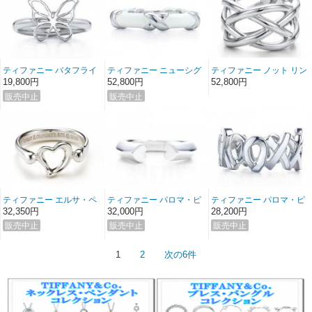
ティファニー バタフライ
ティファニー ニューシグ
ティファニー ノット リン
リング
ネチャー リング
グ
19,800円
52,800円
52,800円
ティファニー エルサ・ペ
ティファニー パロマ・ピ
ティファニー パロマ・ピ
レッティ オープンハート
カソ テンダネスハート リ
カソ ラブ＆キス リング
32,350円
32,000円
28,200円
リング ミニ
ング
1
2
次の6件