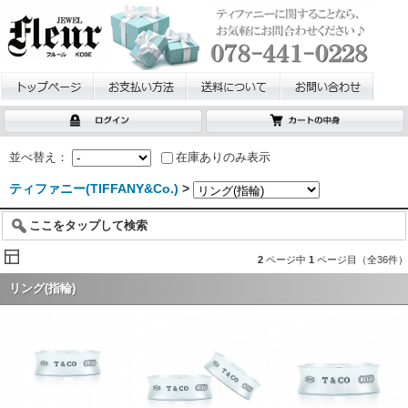
並べ替え：
在庫ありのみ表示
ティファニー(TIFFANY&Co.)
>
ここをタップして検索
2
ページ中
1
ページ目（全36件）
リング(指輪)